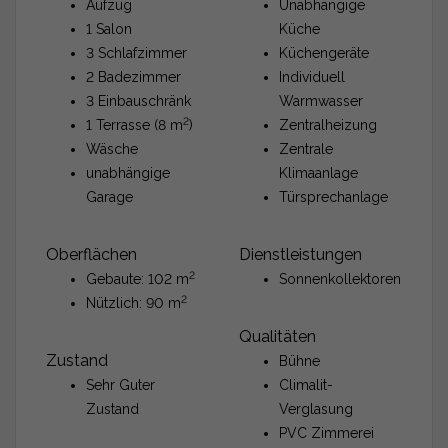
Aufzug
Unabhängige
1 Salon
Küche
3 Schlafzimmer
Küchengeräte
2 Badezimmer
Individuell
3 Einbauschränk
Warmwasser
2
1 Terrasse (8 m
)
Zentralheizung
Wäsche
Zentrale
unabhängige
Klimaanlage
Garage
Türsprechanlage
Oberflächen
Dienstleistungen
2
Gebaute: 102 m
Sonnenkollektoren
2
Nützlich: 90 m
Qualitäten
Zustand
Bühne
Sehr Guter
Climalit-
Zustand
Verglasung
PVC Zimmerei