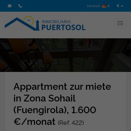
Deutsch
€
Toggl
Appartment zur miete
in Zona Sohail
(Fuengirola), 1.600
€/monat
(Ref. 422)