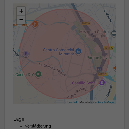
+
−
Leaflet
| Map data ©
GoogleMaps
Lage
Verstädterung