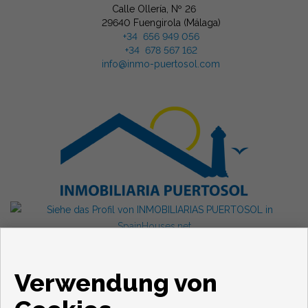
Calle Ollería, Nº 26
29640 Fuengirola (Málaga)
+34 656 949 056
+34 678 567 162
info@inmo-puertosol.com
Verwendung von