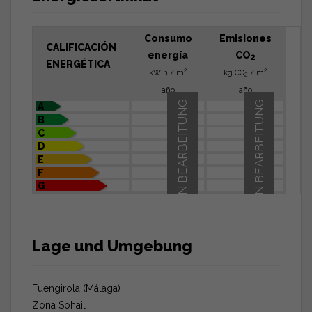
Consumo
Emisiones
CALIFICACIÓN
energía
CO
2
ENERGÉTICA
2
2
kW h / m
kg CO
/ m
2
año
año
IN BEARBEITUNG
IN BEARBEITUNG
A
B
C
D
E
F
G
Lage und Umgebung
Fuengirola (Málaga)
Zona Sohail