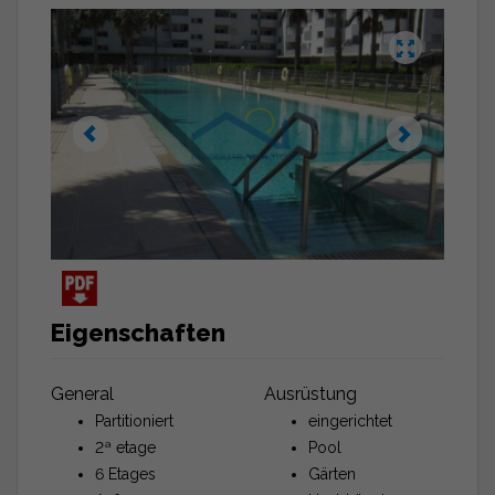
Eigenschaften
General
Ausrüstung
Partitioniert
eingerichtet
2ª etage
Pool
6 Etages
Gärten