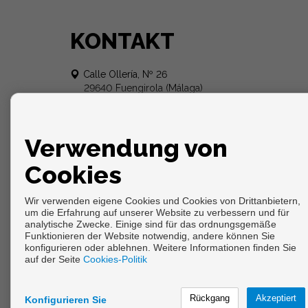
KONTAKT
Calle Ollería, Nº 26
29640 Fuengirola (Málaga)
+34 656 949 056
+34 678 567 162
info@inmo-puertosol.com
Verwendung von
Cookies
Wir verwenden eigene Cookies und Cookies von Drittanbietern,
um die Erfahrung auf unserer Website zu verbessern und für
analytische Zwecke. Einige sind für das ordnungsgemäße
Funktionieren der Website notwendig, andere können Sie
konfigurieren oder ablehnen. Weitere Informationen finden Sie
Copyright © 2026. Alle Rechte vorbehalten.
auf der Seite
Cookies-Politik
Aviso legal
|
datenschutzgesetz
|
Cookies policy
Vorbei sich entwickelt
Inmoenter
Konfigurieren Sie