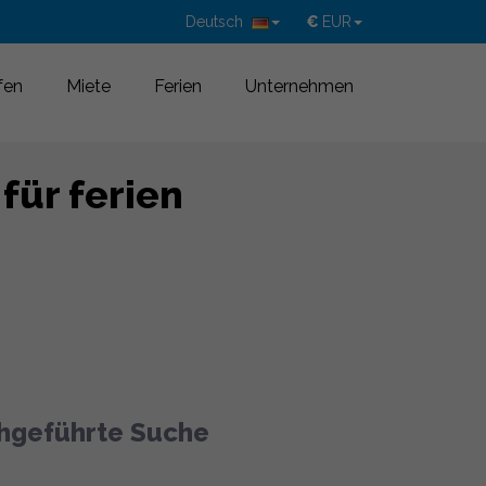
Deutsch
€
EUR
fen
Miete
Ferien
Unternehmen
ür ferien
chgeführte Suche