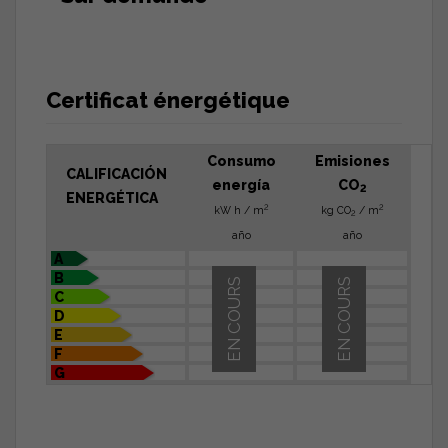
Certificat énergétique
Consumo
Emisiones
CALIFICACIÓN
energía
CO
2
ENERGÉTICA
2
2
kW h / m
kg CO
/ m
2
año
año
A
B
EN COURS
EN COURS
C
D
E
F
G