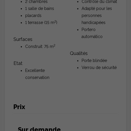
2 chambres
Contrôle du climat
1 salle de bains
Adapté pour les
placards
personnes
2
1 terrasse (15 m
)
handicapées
Portero
automático
Surfaces
2
Construit: 75 m
Qualités
Porte blindée
Etat
Verrou de sécurité
Excellente
conservation
Prix
Sur demande