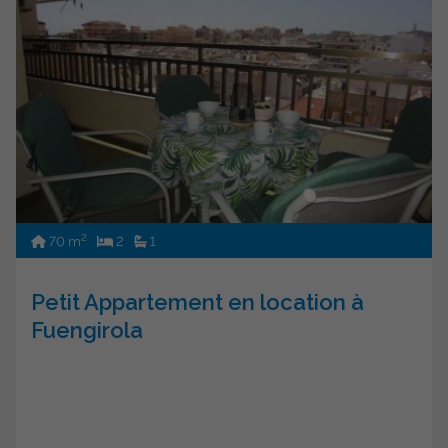
2
70 m
2
1
Petit Appartement en location à
Fuengirola