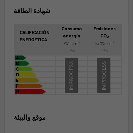
شهادة الطاقة
Consumo
Emisiones
CALIFICACIÓN
energía
CO
2
ENERGÉTICA
2
2
kW h / m
kg CO
/ m
2
año
año
A
B
IN PROCESS
IN PROCESS
C
D
E
F
G
موقع والبيئة