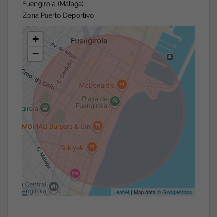
Fuengirola (Málaga)
Zona Puerto Deportivo
+
−
Leaflet
| Map data ©
GoogleMaps