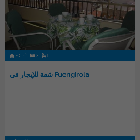
2
70 m
2
1
شقة للإيجار في Fuengirola