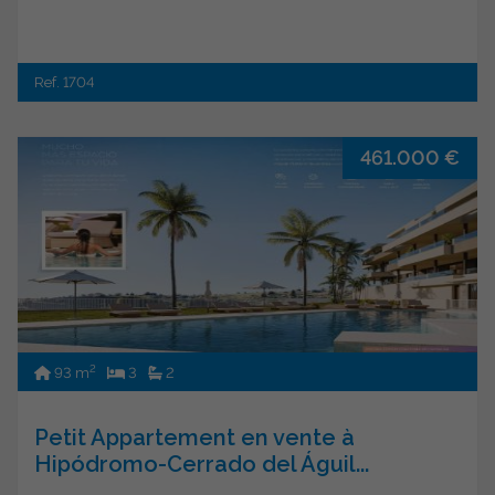
Ref. 1704
461.000 €
2
93 m
3
2
Petit Appartement en vente à
Hipódromo-Cerrado del Águil...