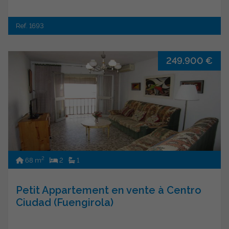
Ref. 1693
249.900 €
2
68 m
2
1
Petit Appartement en vente à Centro
Ciudad (Fuengirola)