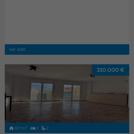
Ref. 1696
310.000 €
2
107 m
3
2