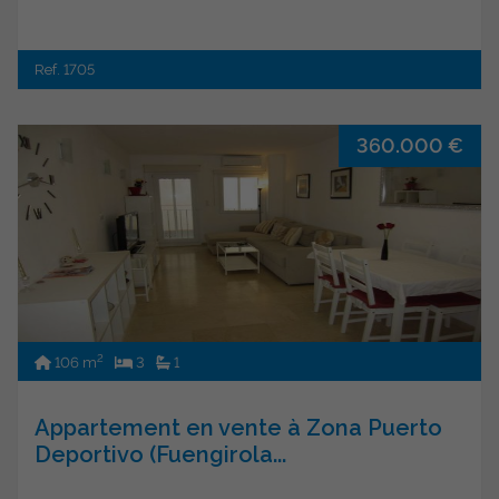
Ref. 1705
360.000 €
2
106 m
3
1
Appartement en vente à Zona Puerto
Deportivo (Fuengirola...