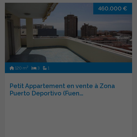
460.000 €
2
120 m
3
1
Petit Appartement en vente à Zona
Puerto Deportivo (Fuen...