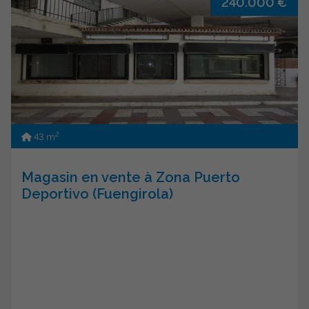
240.000 €
2
43 m
Magasin en vente à Zona Puerto
Deportivo (Fuengirola)