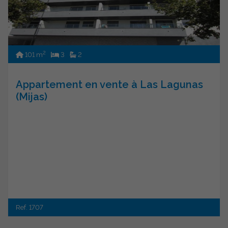
2
101 m
3
2
Appartement en vente à Las Lagunas
(Mijas)
Ref. 1707