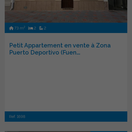
2
73 m
2
2
Petit Appartement en vente à Zona
Puerto Deportivo (Fuen...
Ref. 1698