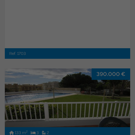
Ref. 1703
390.000 €
2
133 m
3
2