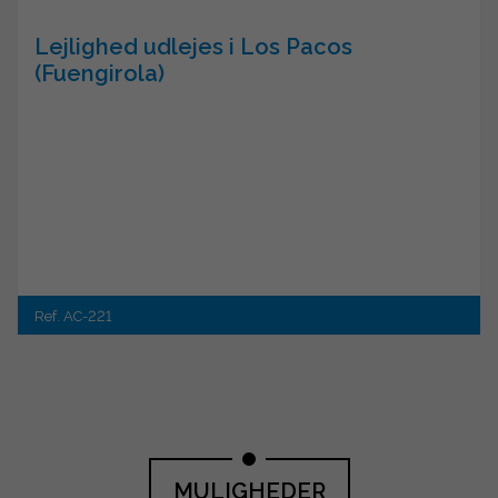
Lejlighed udlejes i Los Pacos
(Fuengirola)
Ref. AC-221
MULIGHEDER