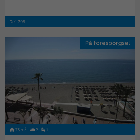
Ref. 295
På forespørgsel
2
75 m
2
1