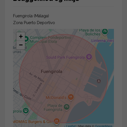
Fuengirola (Málaga)
Zona Puerto Deportivo
+
−
Leaflet
| Map data ©
GoogleMaps