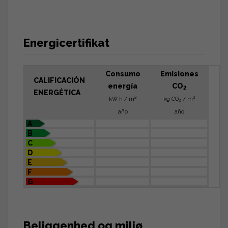
Energicertifikat
Consumo
Emisiones
CALIFICACIÓN
energía
CO
2
ENERGÉTICA
2
2
kW h / m
kg CO
/ m
2
año
año
A
B
C
D
E
F
G
Beliggenhed og miljø