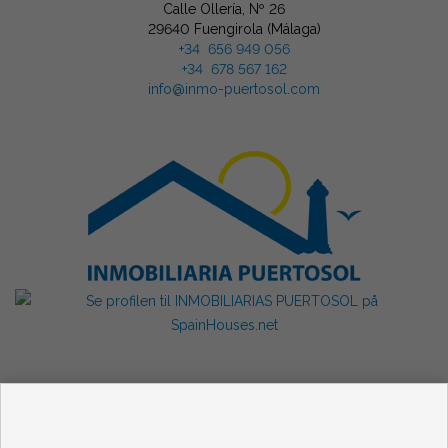
Calle Ollería, Nº 26
29640 Fuengirola (Málaga)
+34 656 949 056
+34 678 567 162
info@inmo-puertosol.com