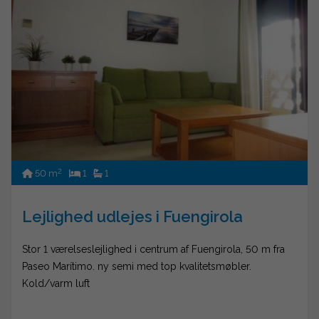
2
50 m
1
1
Lejlighed udlejes i Fuengirola
Stor 1 værelseslejlighed i centrum af Fuengirola, 50 m fra
Paseo Marítimo. ny semi med top kvalitetsmøbler.
Kold/varm luft