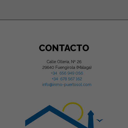
del sol y el buen tiempo.
Terminaciones y mobiliario
de primera calidad así
como la cuidada
decoración. Dispone de
aire acondicionado en las
CONTACTO
dos habitaciones y salón
comedor. CONSULTAR
PRECIO Y DISPONIBILIDAD.
Calle Ollería, Nº 26
29640 Fuengirola (Málaga)
+34 656 949 056
+34 678 567 162
info@inmo-puertosol.com