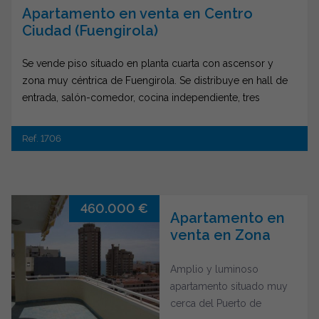
Apartamento en venta en Centro
Ciudad (Fuengirola)
Se vende piso situado en planta cuarta con ascensor y
zona muy céntrica de Fuengirola. Se distribuye en hall de
entrada, salón-comedor, cocina independiente, tres
dormitorios, 2 baños, balcón y aparcamiento en planta baja
del edificio. Po su ubicación, está cercano a todo tipo de
Ref. 1706
comercios, farmacias, mercado, ambulatorio, etc.
460.000 €
Apartamento en
venta en Zona
Puerto Deportivo
(Fuengirola)
Amplio y luminoso
apartamento situado muy
cerca del Puerto de