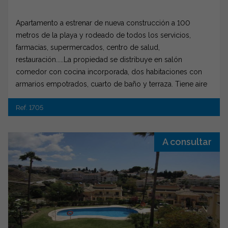
Apartamento a estrenar de nueva construcción a 100
metros de la playa y rodeado de todos los servicios,
farmacias, supermercados, centro de salud,
restauración.....La propiedad se distribuye en salón
comedor con cocina incorporada, dos habitaciones con
armarios empotrados, cuarto de baño y terraza. Tiene aire
acondicionado centralizado, termo eléctrico y
Ref. 1705
cerramientos de PVC.
A consultar