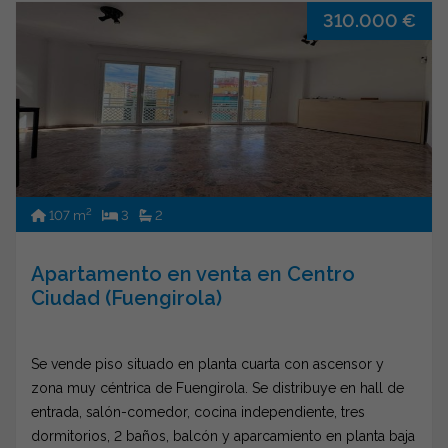
dispone de jardines tropicales, piscinas independientes
310.000 €
para adultos y niños, un solárium, una pista polideportiva,
un circuito de street workout exterior con equipos de
fitnees, un rocódromo infantil, un área de juegos dedicada
para niños, un huerto urbano, zonas comunes con
preinstalación se Wi-Fi y una sala comunitaria al aire libre.
Muy bien ubicada con acceso directo a la autovía y
rodeada de todos los servicios esenciales,
proporcionando un estilo de vida cómodo y práctico.
2
107 m
3
2
Apartamento en venta en Centro
Ciudad (Fuengirola)
Se vende piso situado en planta cuarta con ascensor y
zona muy céntrica de Fuengirola. Se distribuye en hall de
entrada, salón-comedor, cocina independiente, tres
dormitorios, 2 baños, balcón y aparcamiento en planta baja