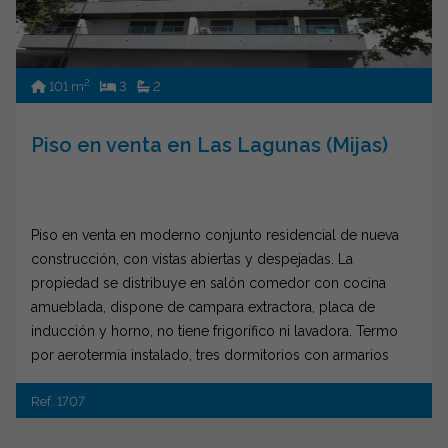
2
101 m
3
2
Piso en venta en Las Lagunas (Mijas)
Piso en venta en moderno conjunto residencial de nueva
construcción, con vistas abiertas y despejadas. La
propiedad se distribuye en salón comedor con cocina
amueblada, dispone de campara extractora, placa de
inducción y horno, no tiene frigorífico ni lavadora. Termo
por aerotermia instalado, tres dormitorios con armarios
empotrados, dos baños, terraza, plaza de aparcamiento y
Ref. 1707
trastero. Dispone de aire acondicionado centralizado,
cerramientos de PVC y tarima flotante. La comunidad