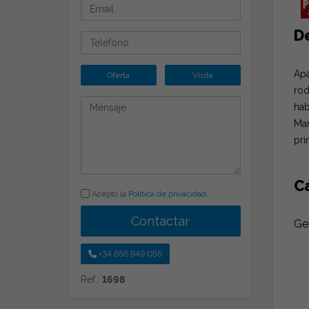
D
Apa
Oferta
Visita
rod
hab
Mar
pri
Ca
Acepto la
Política de privacidad
.
Contactar
Ge
+34 656 949 056
Ref.:
1698