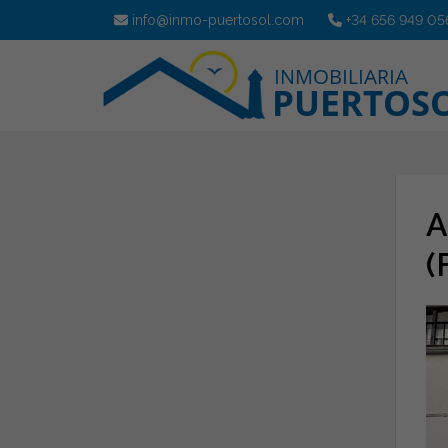
info@inmo-puertosol.com
+34 656 949 05
A
(