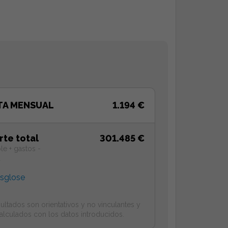
TA MENSUAL
1.194 €
rte total
301.485 €
le + gastos -
a
esglose
ultados son orientativos y no vinculantes y
alculados con los datos introducidos.