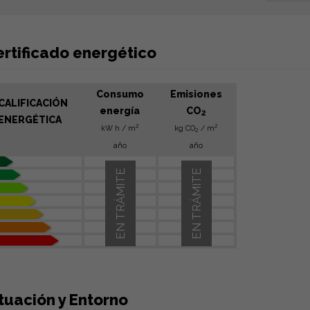
ertificado energético
Consumo
Emisiones
CALIFICACIÓN
energía
CO
2
ENERGÉTICA
2
2
kW h / m
kg CO
/ m
2
año
año
EN TRÁMITE
EN TRÁMITE
tuación y Entorno