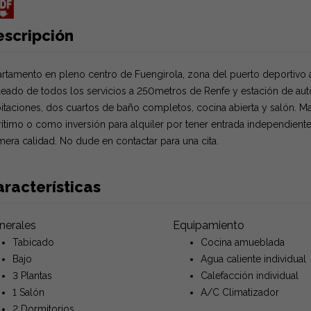
escripción
rtamento en pleno centro de Fuengirola, zona del puerto deportivo 
eado de todos los servicios a 250metros de Renfe y estación de aut
itaciones, dos cuartos de baño completos, cocina abierta y salón. Mag
ítimo o como inversión para alquiler por tener entrada independient
mera calidad. No dude en contactar para una cita.
racterísticas
nerales
Equipamiento
Tabicado
Cocina amueblada
Bajo
Agua caliente individual
3 Plantas
Calefacción individual
1 Salón
A/C Climatizador
2 Dormitorios