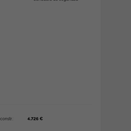
constr.:
4.726 €