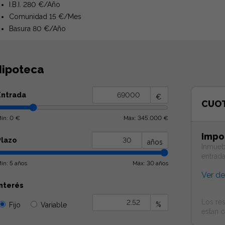
I.B.I. 280 €/Año
Comunidad 15 €/Mes
Basura 80 €/Año
ipoteca
Entrada
€
CUO
ín: 0 €
Máx: 345.000 €
Impo
Plazo
años
Inmueb
entrad
ín: 5 años
Máx: 30 años
Ver d
Interés
Los res
%
Fijo
Variable
estan c