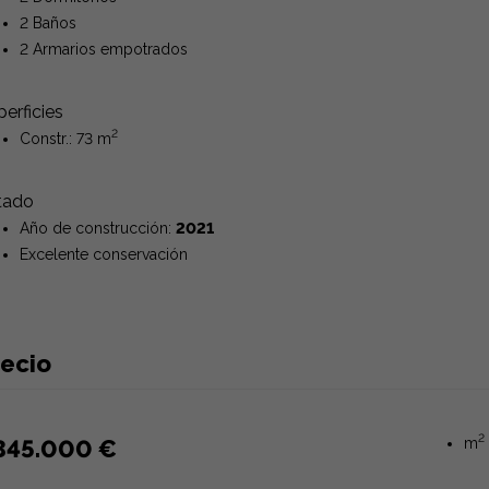
2 Baños
2 Armarios empotrados
erficies
2
Constr.: 73 m
tado
Año de construcción:
2021
Excelente conservación
recio
2
345.000 €
m