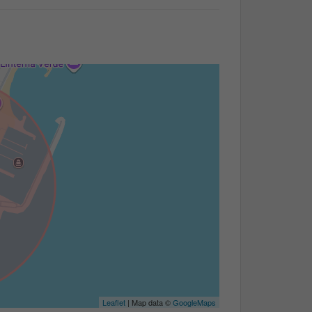
Leaflet
| Map data ©
GoogleMaps