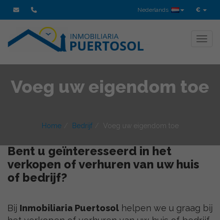
Nederlands
€
Toggl
Voeg uw eigendom toe
Home
Bedrijf
Voeg uw eigendom toe
Bent u geïnteresseerd in het
verkopen of verhuren van uw huis
of bedrijf?
Bij
Inmobiliaria Puertosol
helpen we u graag bij