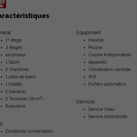
aractéristiques
néral
Equipment
1ª étage
meublé
3 étages
Piscine
ascenseur
Cuisine Indépendante
1 Salon
Appareils
2 chambres
Climatisation centrale
1 salle de bains
Wifi
1 toilette
Portero automático
2 placards
2
2 Terrasses (18 m
)
Services
Buanderie
Service d'eau
Service d'électricité
at
Excellente conservation