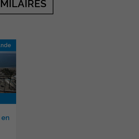
IMILAIRES
ande
 en
...