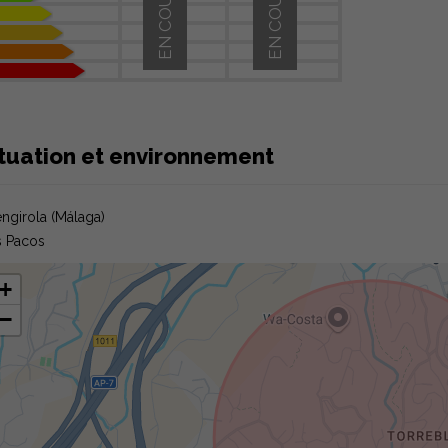
EN COURS
EN COURS
ituation et environnement
ngirola (Málaga)
 Pacos
+
−