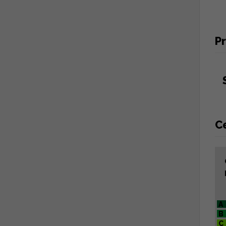
Pr
Ce
A
B
C