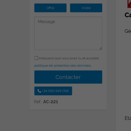
Offre
Visite
C
Gé
Indiquant que vous avez lu et accepté
politique de protection des données
.
Contacter
+34 656 949 056
Ref.:
AC-221
Et