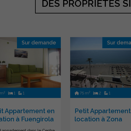
DES PROPRIÉTÉS S
Sur demande
Sur dem
2
2
75 m
2
1
 m
1
1
Petit Appartement
it Appartement en
location à Zona
ation à Fuengirola
Puerto Deportivo (F
 appartement dans le Centre