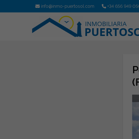
info@inmo-puertosol.com
+34 656 949 05
P
(