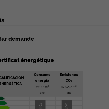
ix
Sur demande
rtificat énergétique
Consumo
Emisiones
CALIFICACIÓN
energía
CO
2
ENERGÉTICA
2
2
kW h / m
kg CO
/ m
2
año
año