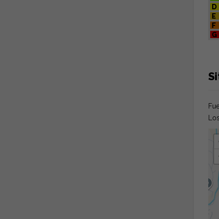
D
E
F
G
S
Fue
Los