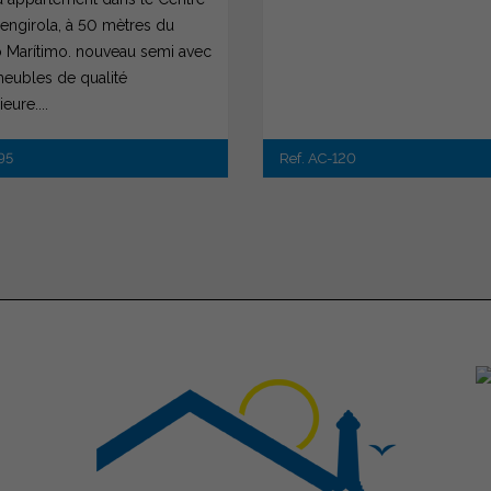
engirola, à 50 mètres du
 Marítimo. nouveau semi avec
eubles de qualité
eure....
Ref. AC-120
95