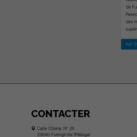
de Fu
Paseo
des m
supéri
Ref. 2
CONTACTER
Calle Ollería, Nº 26
29640 Fuengirola (Málaga)