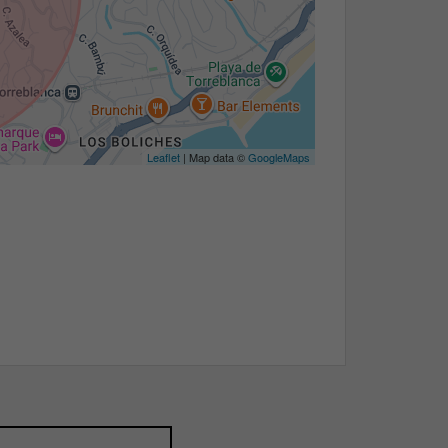
Leaflet
| Map data ©
GoogleMaps