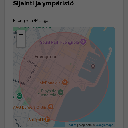
Sijainti ja ympäristö
Fuengirola (Málaga)
+
−
Leaflet
| Map data ©
GoogleMaps