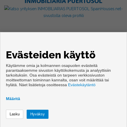
Evästeiden käyttö
Käytämme omia ja kolmannen osapuolen evästeitä
parantaaksemme sivuston käyttökokemusta ja analyyttisiin
tarkoituksiin. Osa evästeistä on tarpeen verkkosivuston
Copyright © 2026. Kaikki oikeudet pidätetään.
moitteettoman toiminnan kannalta, osan voit määrittää tai
hylätä. Näet lisätietoja osoitteessa
Evästekäytäntö
Käyttöehdot
|
tietosuojakäytännön
|
Cookies policy
Kehittämisestä vastaa
Inmoenter
Määritä
Ota yhteyttä
Soittaa