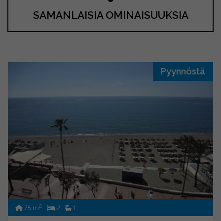
SAMANLAISIA OMINAISUUKSIA
Pyynnöstä
2
75 m
2
1