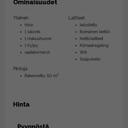
Ominaisuudet
Yleinen
Laitteet
Hissi
kalustettu
1 salonki
Itsenäinen keittiö
1 makuuhuone
Keittiölaitteet
1 Kylpy
Klimaatregeling
vaatekomerot
Wifi
Sisäpuhelin
Pintoja
2
Rakennettu: 50 m
Hinta
Pyynnöstä