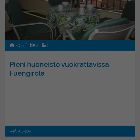
2
70 m
2
1
Pieni huoneisto vuokrattavissa
Fuengirola
Ref. AC-104