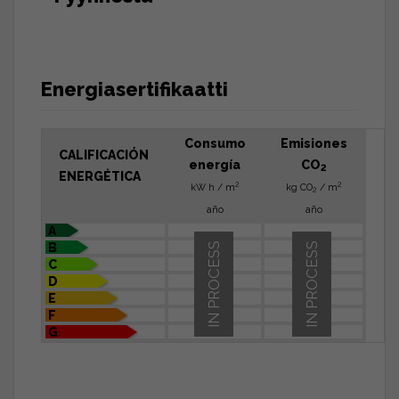
Energiasertifikaatti
Consumo
Emisiones
CALIFICACIÓN
energía
CO
2
ENERGÉTICA
2
2
kW h / m
kg CO
/ m
2
año
año
A
B
IN PROCESS
IN PROCESS
C
D
E
F
G