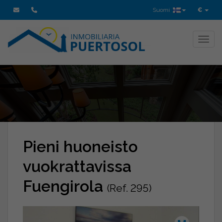
Suomi
€
Toggl
Pieni huoneisto
vuokrattavissa
Fuengirola
(Ref. 295)