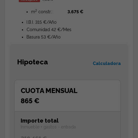
2
m
constr.:
3.675 €
I.B.I. 315 €/Año
Comunidad 42 €/Mes
Basura 53 €/Año
Hipoteca
Calculadora
CUOTA MENSUAL
865 €
Importe total
Inmueble + gastos - entrada