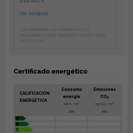
218.461 €
Ver desglose
Los resultados son orientativos y no
vinculantes y estan calculados con los datos
introducidos.
Certificado energético
Consumo
Emisiones
CALIFICACIÓN
energía
CO
2
ENERGÉTICA
2
2
kW h / m
kg CO
/ m
2
año
año
A
B
C