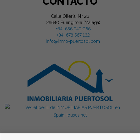
CONTACTO
Calle Ollería, Nº 26
29640 Fuengirola (Málaga)
+34 656 949 056
+34 678 567 162
info@inmo-puertosol.com