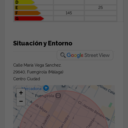
D
25
E
145
F
G
Situación y Entorno
Calle María Vega Sanchez.
29640, Fuengirola (Málaga)
Centro Ciudad
+
−