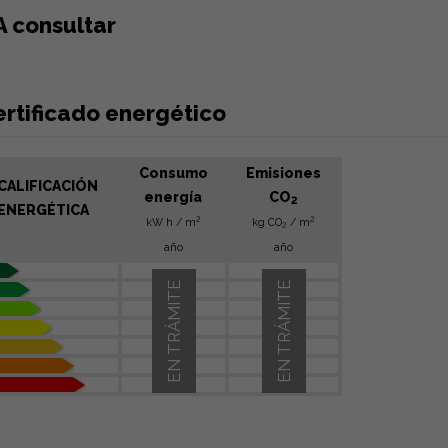
A consultar
ertificado energético
Consumo
Emisiones
CALIFICACIÓN
energía
CO
2
ENERGÉTICA
2
2
kW h / m
kg CO
/ m
2
año
año
EN TRÁMITE
EN TRÁMITE