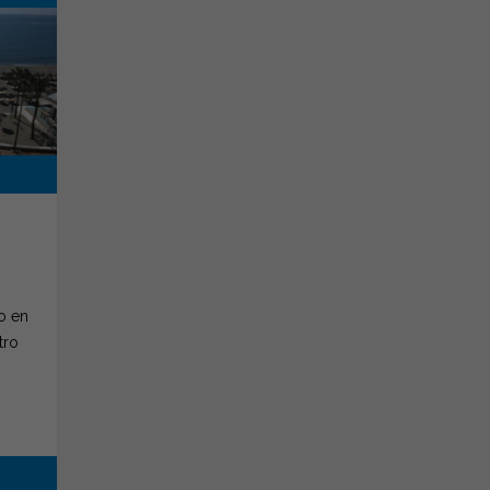
o en
tro