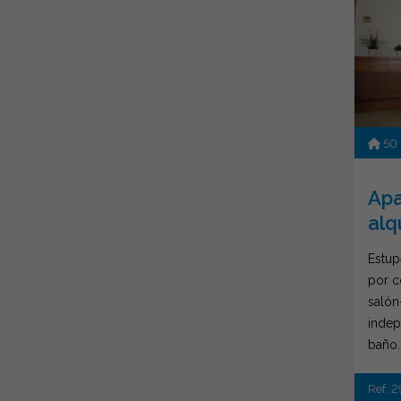
50
Apa
alq
Estup
por c
salón
indep
baño..
Ref. 2