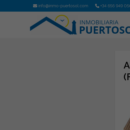
info@inmo-puertosol.com
+34 656 949 05
A
(