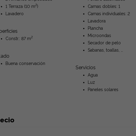
2
1 Terraza (10 m
)
Camas dobles: 1
Lavadero
Camas individuales: 2
Lavadora
Plancha
erficies
Microondas
2
Constr.: 87 m
Secador de pelo
Sabanas, toallas, …
tado
Buena conservación
Servicios
Agua
Luz
Paneles solares
recio