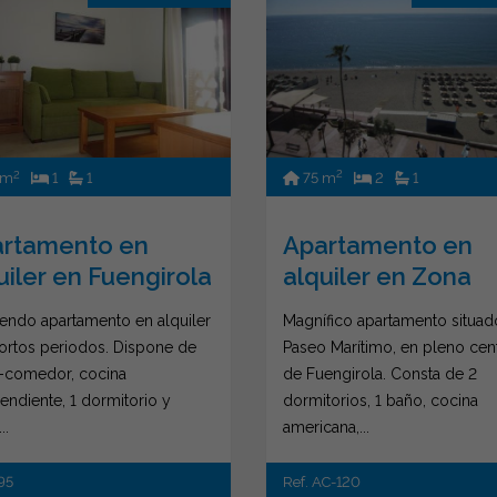
2
2
75 m
2
1
 m
1
1
Apartamento en
rtamento en
alquiler en Zona
uiler en Fuengirola
Puerto Deportivo
Magnífico apartamento situad
endo apartamento en alquiler
(Fuengi...
Paseo Marítimo, en pleno cen
ortos periodos. Dispone de
de Fuengirola. Consta de 2
-comedor, cocina
dormitorios, 1 baño, cocina
endiente, 1 dormitorio y
americana,...
..
Ref. AC-120
95