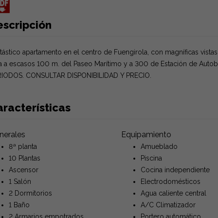
escripción
tástico apartamento en el centro de Fuengirola, con magníficas vista
a a escasos 100 m. del Paseo Marítimo y a 300 de Estación de Aut
RIODOS. CONSULTAR DISPONIBILIDAD Y PRECIO.
racterísticas
nerales
Equipamiento
8ª planta
Amueblado
10 Plantas
Piscina
Ascensor
Cocina independiente
1 Salón
Electrodomésticos
2 Dormitorios
Agua caliente central
1 Baño
A/C Climatizador
2 Armarios empotrados
Portero automático