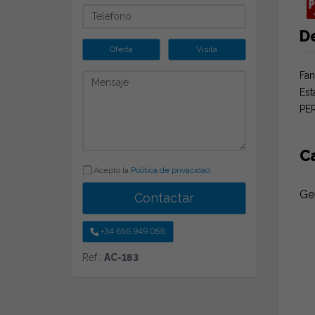
D
Oferta
Visita
Fan
Est
PE
Ca
Acepto la
Política de privacidad
.
Ge
Contactar
+34 656 949 056
Ref.:
AC-183