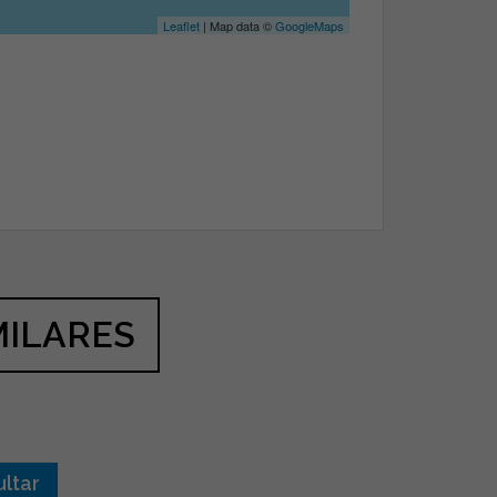
Leaflet
| Map data ©
GoogleMaps
MILARES
ultar