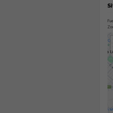
Si
Fue
Zon